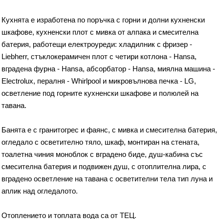
Кухнята е изработена по поръчка с горни и долни кухненски
шкафове, кухненски плот с мивка от алпака и смесителна
батерия, работещи електроуреди: хладилник с фризер -
Liebherr, стъклокерамичен плот с четири котлона - Hansa,
вградена фурна - Hansa, абсорбатор - Hansa, миялна машина -
Electrolux, пералня - Whirlpool и микровълнова печка - LG,
осветление под горните кухненски шкафове и полюлей на
тавана.
Банята е с гранитогрес и фаянс, с мивка и смесителна батерия,
огледало с осветително тяло, шкаф, монтиран на стената,
тоалетна чиния моноблок с вградено биде, душ-кабина със
смесителна батерия и подвижен душ, с отоплителна лира, с
вградено осветление на тавана с осветителни тела тип луна и
аплик над огледалото.
Отоплението и топлата вода са от ТЕЦ.