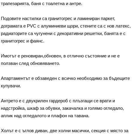
трапезарията, баня с тоалетна и антре.
Подовите настилки са гранитогрес и ламиниран паркет,
дограмата е PVC с алуминиеви щори, стените са с нов латекс,
радиаторите са чугунени с декоративни решетки, банята е с
гранитогрес и фаянс.
Имотът е реновиран,обновен, в отлично състояние и не е
ползван след обновяването.
Апартаментът е обзаведен с всичко необходимо за бъдещите
купувачи.
Антрето е с двукрилен гардероб с плъзгащи се врати и
надстройка, шкаф за обувки, закачалка и голямо огледало,
аплик над огледалото и плафон на тавана.
Холът е с ъглов диван, две холни масички, секция с място за