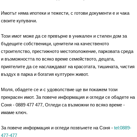
Имотът няма ипотеки и тежести, с готови документи е и чака
своите купувачи.
Този имот може да се превърне в уникален и стилен дом за
бъдещите собственици, ценители на качественото
строителство, престижното местоположение, парковата среда
и възможността по всяко време семейството, децата,
приятелите да се наслаждават на красотата, тишината, чистия
въздух в парка и богатия културен живот.
Моля, обадете се и с удоволствие ще ви покажем този
прекрасен имот. За повече информация и огледи се обадете на
Соня - 0889 477 477, Огледи са възможни по всяко време -
имаме ключ.
За повече информация и огледи позвънете на Соня -
tel:0889-
477-477