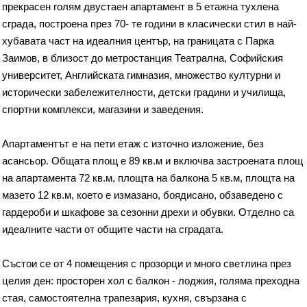
прекрасен голям двустаен апартамент в 5 етажна тухлена
сграда, построена през 70- те години в класически стил в най-
хубавата част на идеалния център, на границата с Парка
Заимов, в близост до метростанция Театрална, Софийския
университет, Английската гимназия, множество културни и
исторически забележителности, детски градини и училища,
спортни комплекси, магазини и заведения.
Апартаментът е на пети етаж с източно изложение, без
асансьор. Общата площ е 89 кв.м и включва застроената площ
на апартамента 72 кв.м, площта на балкона 5 кв.м, площта на
мазето 12 кв.м, което е измазано, боядисано, обзаведено с
гардероби и шкафове за сезонни дрехи и обувки. Отделно са
идеалните части от общите части на сградата.
Състои се от 4 помещения с прозорци и много светлина през
целия ден: просторен хол с балкон - лоджия, голяма преходна
стая, самостоятелна трапезария, кухня, свързана с