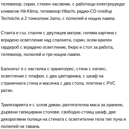
телевизор, скрин, стенен часовник, с работещи електроуреди:
климатик Hit-Klima, телевизор Hitachi, радио-CD плейър
Technichs и 2 тонколони Jamo, с полюлей и нощна лампа.
Стаята е със спалня с двулицев матрак, голяма картина с
вградено осветление над спалнята, скрин, осем-крилен
гардероб с вградено осветление, бюро и стол за работа,
телевизор, полюлей и три нощни лампи.
Балконът е с настилка с гранитогрес, стени с латекс,
осветление с плафон, с два цветарника, с шкаф на
страничната стена и масичка с два стола, плетени с PVC
ратан.
Трапезарията е с ъглов диван, разтегателна маса за хранене,
дървени тапицирани столове, свободно стоящ шкаф, две
декоративни полици на стената с осветителни тела тип луна и
полюлей на тавана.