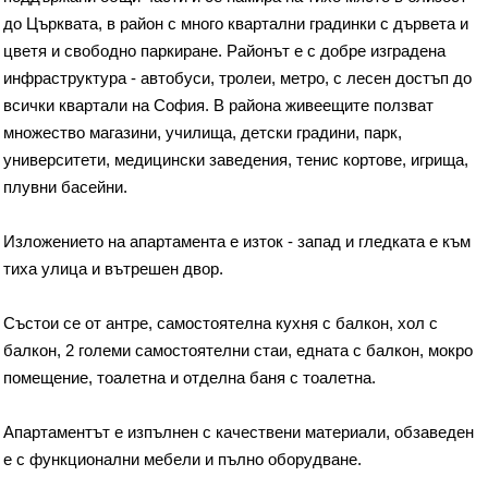
до Църквата, в район с много квартални градинки с дървета и
цветя и свободно паркиране. Районът е с добре изградена
инфраструктура - автобуси, тролеи, метро, с лесен достъп до
всички квартали на София. В района живеещите ползват
множество магазини, училища, детски градини, парк,
университети, медицински заведения, тенис кортове, игрища,
плувни басейни.
Изложението на апартамента е изток - запад и гледката е към
тиха улица и вътрешен двор.
Състои се от антре, самостоятелна кухня с балкон, хол с
балкон, 2 големи самостоятелни стаи, едната с балкон, мокро
помещение, тоалетна и отделна баня с тоалетна.
Апартаментът е изпълнен с качествени материали, обзаведен
е с функционални мебели и пълно оборудване.