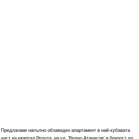
Предлагаме напълно обзаведен апартамент в най-хубавата
част на квартал Редута, на ул. 'Велчо Атанасов' в близост до