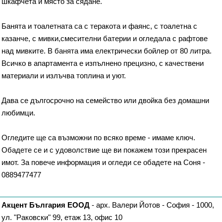
шкафчета и място за сядане.
Банята и тоалетната са с теракота и фаянс, с тоалетна с
казанче, с мивки,смесителни батерии и огледала с рафтове
над мивките. В банята има електрически бойлер от 80 литра.
Всичко в апартамента е изпълнено прецизно, с качествени
материали и излъчва топлина и уют.
Дава се дългосрочно на семейство или двойка без домашни
любимци.
Огледите ще са възможни по всяко време - имаме ключ.
Обадете се и с удоволствие ще ви покажем този прекрасен
имот. За повече информация и огледи се обадете на Соня -
0889477477
Акцент България ЕООД
- арх. Валери Йотов - София - 1000,
ул. "Раковски" 99, етаж 13, офис 10