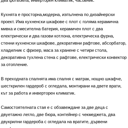
два фотьойла, инверторен климатик, часовник.
Кухнята е просторна,модерна, изпълнена по дизайнерски
проект. Има кухненски шкафове с плот с голяма керамична
мивка и смесителна батерия, керамичен плот с два
електрически и два газови котлона, електрическа фурна,
стенни кухненски шкафове, декоративни рафтове, абсорбатор,
хладилник с фризер, маса за хранене с четири стола,
декоративна тухлена стена с рафтове, електрически конвектор
за отопление.
В преходната спалнята има спалня с матрак, нощно шкафче,
шесткрилен гардероб с огледала, монтирани на двете врати,
кът за работа и инверторен климатик.
Самостоятелната стая е с обзавеждане за две деца с
двуетажно легло, две бюра, контейнер с чекмеджета, два
двукрилни гардероба с огледала на вратите, дървени