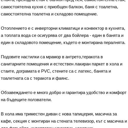
самостоятелна кухня с приобщен балкон, баня с тоалетна,
самостоятелна тоалетна и складово помещение.
Отоплението е с инверторни климатици и конвектор в кухнята,
а топлата вода се осигурява от два бойлера - един в банята и
един в складовото помещение, където е монтирана пералнята.
Подовите настилки са мрамор в антрето,теракота в
санитарните помещения и естествен лакиран паркет в хола и
стаите, дограмата е PVC, стените са с латекс, банята и
тоалетната са с теракота и фаянс.
Обзавеждането е много добро и гарантира удобство и комфорт
на бъдещите ползватели.
В хола има триместен диван с нова тапицерия, масичка за
кафе, секция с монтиран на стената телевизор, кът с масичка и