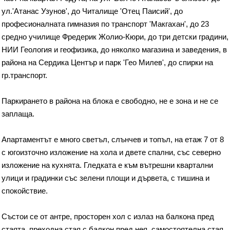
ул.'Атанас Узунов', до Читалище 'Отец Паисий', до
професионалната гимназия по транспорт 'Макгахан', до 23
средно училище Фредерик Жолио-Кюри, до три детски градини,
НИИ Геология и геофизика, до няколко магазина и заведения, в
района на Сердика Център и парк 'Гео Милев', до спирки на
гр.транспорт.
Паркирането в района на блока е свободно, не е зона и не се
заплаща.
Апартаментът е много светъл, слънчев и топъл, на етаж 7 от 8
с югоизточно изложение на хола и двете спални, със северно
изложение на кухнята. Гледката е към вътрешни квартални
улици и градинки със зелени площи и дървета, с тишина и
спокойствие.
Състои се от антре, просторен хол с излаз на балкона пред
стаята, преходна стая с балкон пред нея, самостоятелна стая,