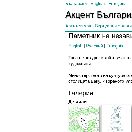
Български
-
English
-
Français
Акцент
Българ
Архитектура
-
Виртуални огледи
Паметник на незав
English
|
Русский
|
Français
Това е конкурс, в който участв
художници.
Министерството на културата н
столицата Баку. Избраното мяс
Галерия
Детайли :