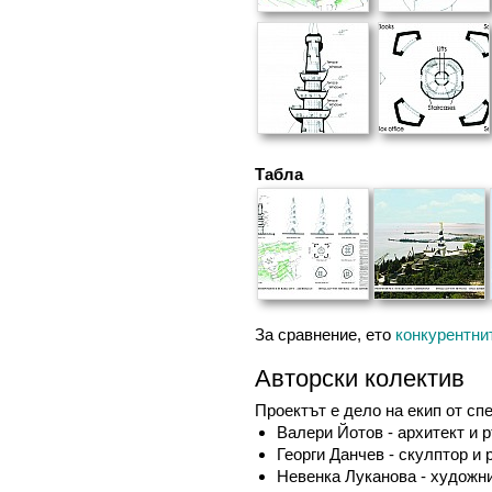
Табла
За сравнение, ето
конкурентни
Авторски колектив
Проектът е дело на екип от сп
Валери Йотов - архитект и 
Георги Данчев - скулптор и
Невенка Луканова - художн