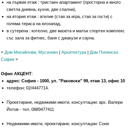
на първия етаж : тристаен апартамент (просторна и много
светла дневна, кухня, две спални),
на втория етаж : ателие (стая за игра, стая за гости) с
голяма тераса на югозапад,
в сутерена : котелно, две мазета и малък спортен комплекс
със зала за фитнес, баня с джакузи и сауна.
<
Дом Михайлови, Мусачево
|
Архитектура
|
Дом Попински,
София
>
Офис АКЦЕНТ
:
адрес: София - 1000, ул. "Раковски" 99, етаж 13, офис 10
телефон: 02/4447714.
Проектиране, недвижими имоти, консултации: арх. Валери
Йотов - тел. 0889477411
Недвижими имоти, проектиране, консултации: Соня