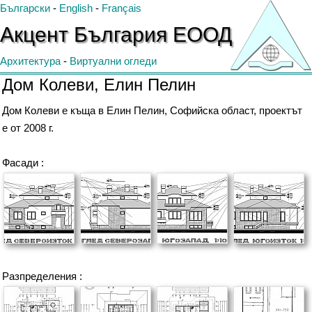
Български
-
English
-
Français
Акцент
България
ЕООД
Архитектура
-
Виртуални огледи
Дом Колеви, Елин Пелин
Дом Колеви е къща в Елин Пелин, Софийска област, проектът
е от 2008 г.
Фасади :
Разпределения :