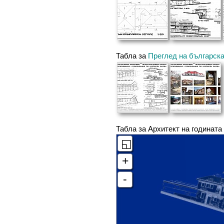
Табла за
Преглед на българска
Табла за Архитект на годината