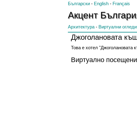
Български
-
English
-
Français
Акцент
Българ
Архитектура
-
Виртуални огледи
Джоголановата къ
Това е хотел "Джоголановата к
Виртуално посещени