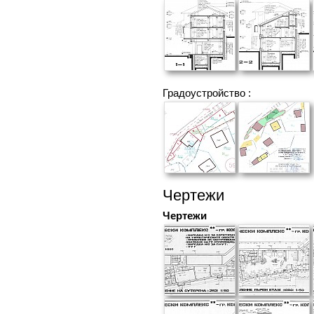
Градоустройство :
Чертежи
Чертежи