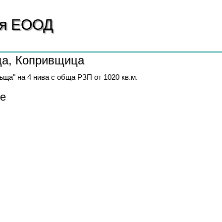
ия
ЕООД
ща, Копривщица
ъща" на 4 нива с обща РЗП от 1020 кв.м.
е