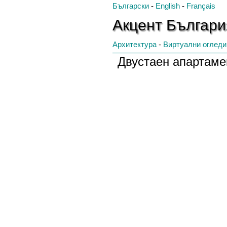
Български
-
English
-
Français
Акцент
Българ
Архитектура
-
Виртуални огледи
Двустаен апартаме