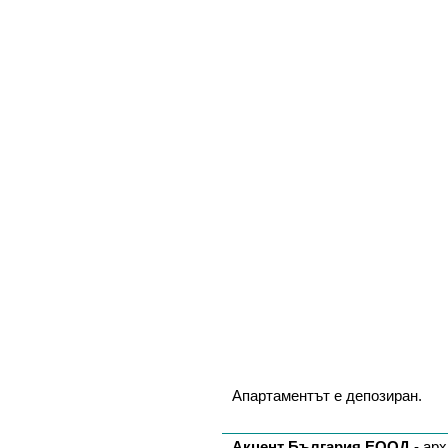
Апартаментът е депозиран.
Акцент България ЕООД
- арх