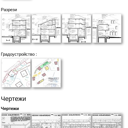
Разрези
Градоустройство :
Чертежи
Чертежи