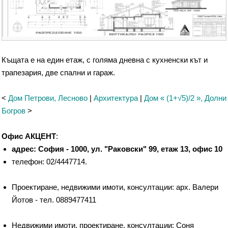
Къщата е на един етаж, с голяма дневна с кухненски кът и
трапезария, две спални и гараж.
<
Дом Петрови, Лесново
|
Архитектура
|
Дом « (1+√5)/2 », Долни
Богров
>
Офис АКЦЕНТ
:
адрес: София - 1000, ул. "Раковски" 99, етаж 13, офис 10
телефон: 02/4447714.
Проектиране, недвижими имоти, консултации: арх. Валери
Йотов - тел. 0889477411
Недвижими имоти, проектиране, консултации: Соня