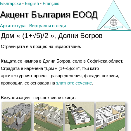
Български
-
English
-
Français
Акцент
България
ЕООД
Архитектура
-
Виртуални огледи
Дом « (1+√5)/2 », Долни Богров
Страницата е в процес на изработване.
Къщата се намира в Долни Богров, село в Софийска област.
Сградата е наречена "Дом « (1+√5)/2 »", тъй като
архитектурният проект - разпределения, фасади, покриви,
пропорции, се основава на
златното сечение
.
Визуализации - перспеквивни скици :